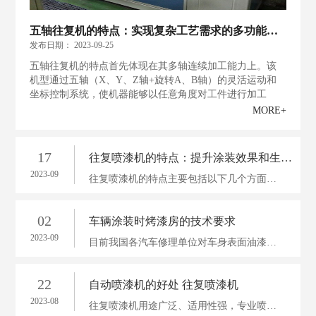
五轴往复机的特点：实现复杂工艺需求的多功能机器
发布日期：
2023-09-25
五轴往复机的特点首先体现在其多轴连续加工能力上。该
机型通过五轴（X、Y、Z轴+旋转A、B轴）的灵活运动和
坐标控制系统，使机器能够以任意角度对工件进行加工
MORE+
17
往复喷漆机的特点：提升涂装效果和生产效率的理想选择
2023-09
往复喷漆机的特点主要包括以下几个方面。首先，它具有高精度的喷漆系统。往复喷漆机采用精密控制技术，能够精确控制喷漆厚度和喷漆速度，实现对产品表面的均匀涂布
02
车辆涂装时烤漆房的技术要求
2023-09
目前我国各汽车修理单位对车身表面油漆的修补涂装的施工；大多采用单车手工作业。为了保证汽车车身表面油漆喷涂质量，一般应用汽车喷漆烤漆房等设备
22
自动喷漆机的好处 往复喷漆机
2023-08
往复喷漆机用途广泛、适用性强，专业喷涂针对性强，(双盘可增加一倍产量），能达到高品质、高效率喷涂； 喷漆机完全数字化电脑操作,可记忆存储资料参数,人性化图形显