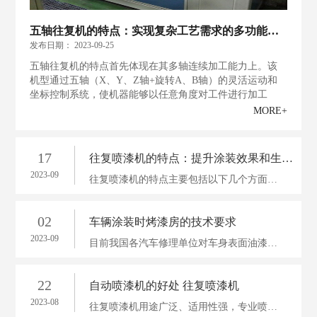
五轴往复机的特点：实现复杂工艺需求的多功能机器
发布日期：
2023-09-25
五轴往复机的特点首先体现在其多轴连续加工能力上。该
机型通过五轴（X、Y、Z轴+旋转A、B轴）的灵活运动和
坐标控制系统，使机器能够以任意角度对工件进行加工
MORE+
17
往复喷漆机的特点：提升涂装效果和生产效率的理想选择
2023-09
往复喷漆机的特点主要包括以下几个方面。首先，它具有高精度的喷漆系统。往复喷漆机采用精密控制技术，能够精确控制喷漆厚度和喷漆速度，实现对产品表面的均匀涂布
02
车辆涂装时烤漆房的技术要求
2023-09
目前我国各汽车修理单位对车身表面油漆的修补涂装的施工；大多采用单车手工作业。为了保证汽车车身表面油漆喷涂质量，一般应用汽车喷漆烤漆房等设备
22
自动喷漆机的好处 往复喷漆机
2023-08
往复喷漆机用途广泛、适用性强，专业喷涂针对性强，(双盘可增加一倍产量），能达到高品质、高效率喷涂； 喷漆机完全数字化电脑操作,可记忆存储资料参数,人性化图形显